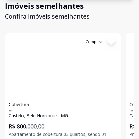
Imóveis semelhantes
Confira imóveis semelhantes
Cód:
6920
Comparar
Có
Cobertura
Cobe
...
...
Castelo, Belo Horizonte - MG
Cast
R$ 800.000,00
R$ 
Apartamento de cobertura 03 quartos, sendo 01
Préd