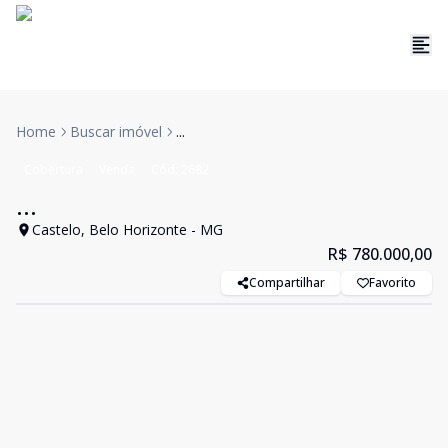
Home
Buscar imóvel
...
Cobertura
Venda
Cód:
2682
...
Castelo, Belo Horizonte - MG
R$ 780.000,00
Compartilhar
Favorito