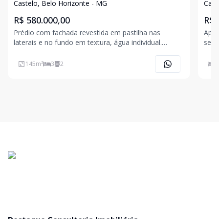
Castelo, Belo Horizonte - MG
Cast
R$ 580.000,00
R$ 
Prédio com fachada revestida em pastilha nas
Apar
laterais e no fundo em textura, água individual.
send
Próximo ao Supermercado Verdemar. Cobertura: 1°
hidr
Andar: Sala para 02 ambientes piso em porcelanato,
sala
145
m²
3
2
3
sanca no teto em gesso, 02 quartos com armários,
armá
sendo 01 s
serv