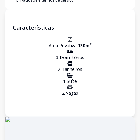
privacidade e termos de serviço
Características
Área Privativa
130
m²
3
Dormitório
s
2
Banheiro
s
1
Suíte
2
Vaga
s