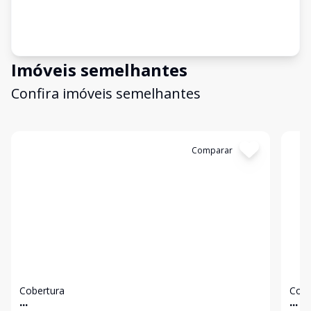
Imóveis semelhantes
Confira imóveis semelhantes
Cód:
6163
Comparar
Có
Cobertura
Cobe
...
...