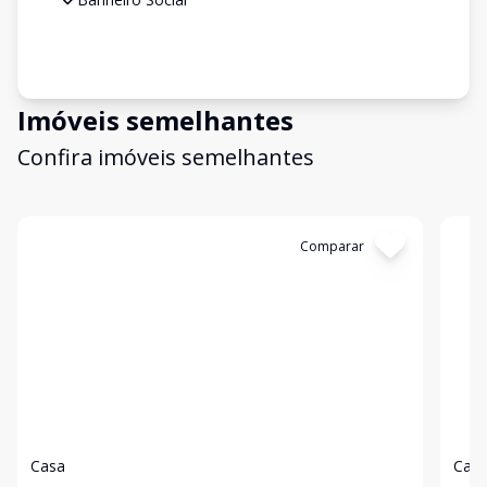
Imóveis semelhantes
Confira imóveis semelhantes
Cód:
4533
Comparar
Có
Casa
Cas
...
...