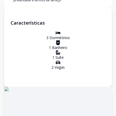
privacidade e termos de serviço
Características
3
Dormitório
s
1
Banheiro
1
Suíte
2
Vaga
s