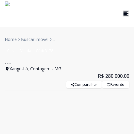
Home
Buscar imóvel
...
Casa
Venda
Cód:
3178
...
Xangri-Lá, Contagem - MG
R$ 280.000,00
Compartilhar
Favorito