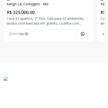
Xangri-Lá, Contagem - MG
Xang
R$ 325.000,00
R$ 
Casa 03 quartos, 1° Piso: Sala para 02 ambientes,
Casa
lavabo com bancada em granito, cozinha com
ambi
bancada em granito, área privativa, área de serviço
banc
coberta. 2° Piso: 03 quartos, sendo 01 suíte com
amer
98
m²
3
1
3
bancada em granito, banho social com bancada em
área
granito.