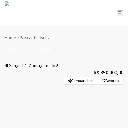
Home
Buscar imóvel
...
Casa
Venda
Cód:
1523
...
Xangri-Lá, Contagem - MG
R$ 350.000,00
Compartilhar
Favorito