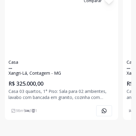
Cód:
4533
Comparar
Có
Casa
Cas
...
...
Xangri-Lá, Contagem - MG
Xang
R$ 325.000,00
R$ 
Casa 03 quartos, 1° Piso: Sala para 02 ambientes,
Casa
lavabo com bancada em granito, cozinha com
ambi
bancada em granito, área privativa, área de serviço
banc
coberta. 2° Piso: 03 quartos, sendo 01 suíte com
amer
98
m²
3
1
3
bancada em granito, banho social com bancada em
área
granito.