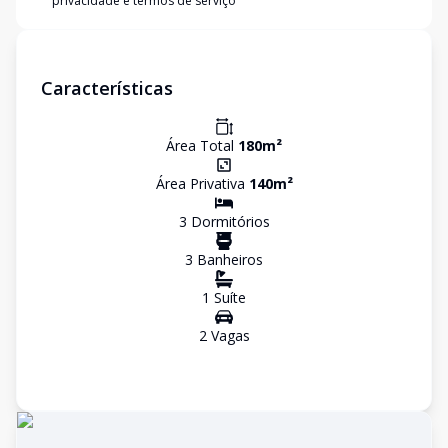
privacidade e termos de serviço
Características
Área Total
180
m²
Área Privativa
140
m²
3
Dormitório
s
3
Banheiro
s
1
Suíte
2
Vaga
s