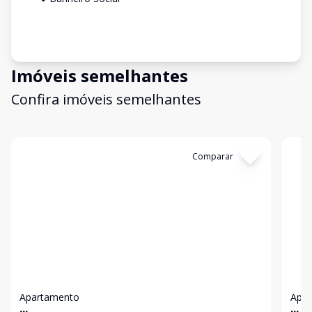
Imóveis semelhantes
Confira imóveis semelhantes
Cód:
6269
Comparar
Có
Apartamento
Apa
...
...