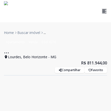
Home
Buscar imóvel
...
Apartamento
Venda
Cód:
6276
...
Lourdes, Belo Horizonte - MG
R$ 811.944,00
Compartilhar
Favorito