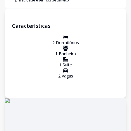
privacidade e termos de serviço
Características
2
Dormitório
s
1
Banheiro
1
Suíte
2
Vaga
s