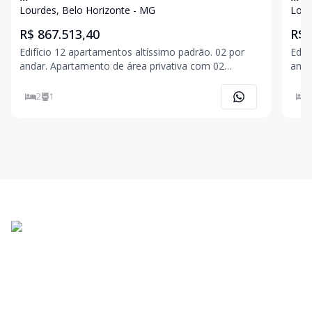
Lourdes, Belo Horizonte - MG
Lour
R$ 867.513,40
R$ 
Edifício 12 apartamentos altíssimo padrão. 02 por
Edif
andar. Apartamento de área privativa com 02
andar. Apartamento de área pri
Quartos, 01 suíte, sala para 02 ambientes, banho
Quar
social, cozinha com bancada, área de serviço, 02
soci
2
1
2
vagas de garagem. Prédio com cozinha gourmet.