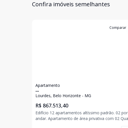
Confira imóveis semelhantes
Cód:
6269
Comparar
Apartamento
...
Lourdes, Belo Horizonte - MG
R$ 867.513,40
Edifício 12 apartamentos altíssimo padrão. 02 por
andar. Apartamento de área privativa com 02 Quartos,
01 suíte, sala para 02 ambientes, banho social, c