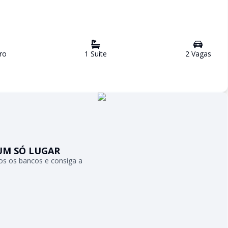
ro
1
Suíte
2
Vaga
s
UM SÓ LUGAR
s os bancos e consiga a