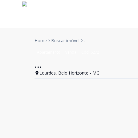
Home
Buscar imóvel
...
Apartamento
Venda
Cód:
6272
...
Lourdes, Belo Horizonte - MG