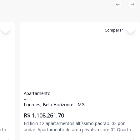
Previous sl
Nex
Cód:
6270
Comparar
Apartamento
...
Lourdes, Belo Horizonte - MG
R$ 1.108.261,70
Edifício 12 apartamentos altíssimo padrão. 02 por
andar. Apartamento de área privativa com 02 Quartos,
ozinha
01 suíte, sala para 02 ambientes, banho social, cozinha