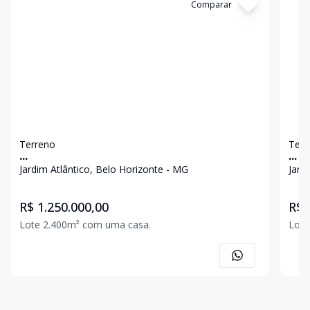
Cód:
6252
Comparar
Có
Terreno
Terr
...
...
Jardim Atlântico, Belo Horizonte - MG
Jard
R$ 1.250.000,00
R$ 
Lote 2.400m² com uma casa.
Lote