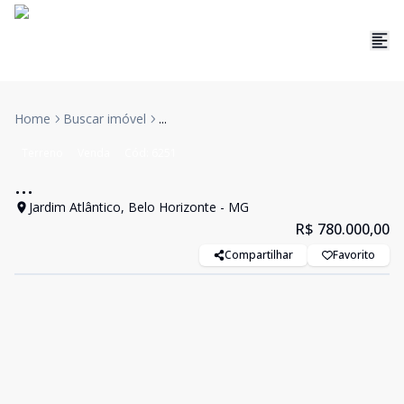
Home
Buscar imóvel
...
Terreno
Venda
Cód:
6251
...
Jardim Atlântico, Belo Horizonte - MG
R$ 780.000,00
Compartilhar
Favorito