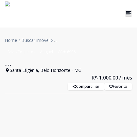
Home
Buscar imóvel
...
Salas/Conjuntos
Aluguel
Cód:
6996
...
Santa Efigênia, Belo Horizonte - MG
R$ 1.000,00
/ mês
Compartilhar
Favorito