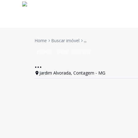
Home
Buscar imóvel
...
Pavilhão
Venda
Cód:
5318
...
Jardim Alvorada, Contagem - MG