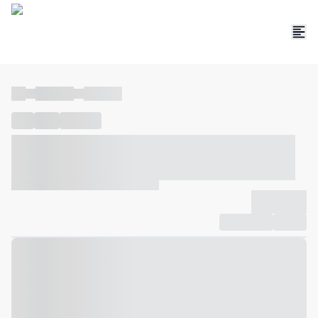
----
----- -----
----- -----
----
-----
---- ------
----- ----- -- ------ ---- ---- -- ----- ----- -----
--- ------
----- ----- -- ------ ----- ----- -- ------
-------------
Compartilhar
Favorito