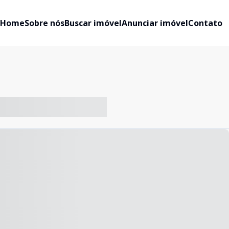
Home
Sobre nós
Buscar imóvel
Anunciar imóvel
Contato
-- ----- ----- --- ------