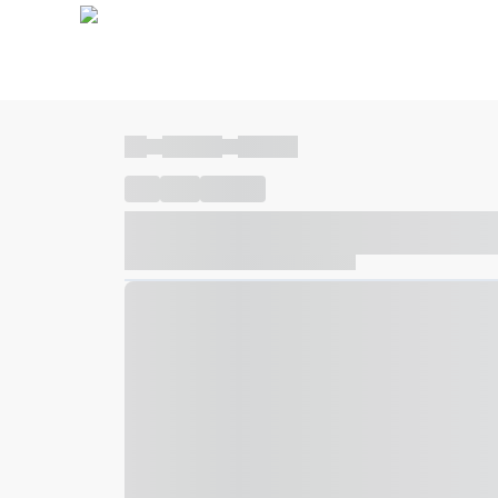
----
----- -----
----- -----
----
-----
---- ------
----- ----- -- ------ ---- ---- -- ---
----- ----- -- ------ ----- ----- -- ------