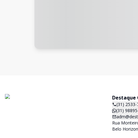
Destaque C
(31) 2533-
(31) 98895
adm@desta
Rua Monteiro
Belo Horizon