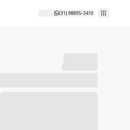
(31) 98895-3410
-------------
Compartilhar
Favorito