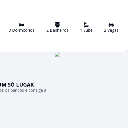
3
Dormitório
s
2
Banheiro
s
1
Suíte
2
Vaga
s
UM SÓ LUGAR
s os bancos e consiga a