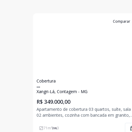
Cód:
6072
Comparar
Cobertura
...
Xangri-Lá, Contagem - MG
R$ 349.000,00
Apartamento de cobertura 03 quartos, suíte, sala
02 ambientes, cozinha com bancada em granito,
banho social com bancada, cobertura com sala e
terraço. 02 Vagas de garagem.
71
m²
3