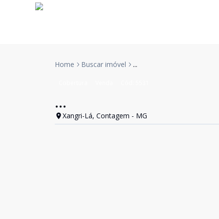
Home
Buscar imóvel
...
Cobertura
Venda
Cód:
5531
...
Xangri-Lá, Contagem - MG