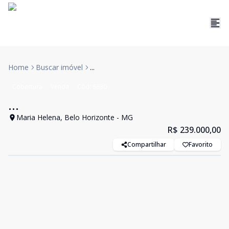
Home
Buscar imóvel
...
Cobertura
Venda
Cód:
6630
...
Maria Helena, Belo Horizonte - MG
R$ 239.000,00
Compartilhar
Favorito