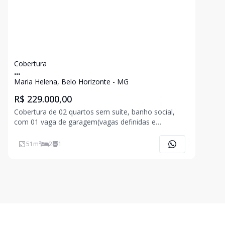
Cobertura
...
Maria Helena, Belo Horizonte - MG
R$ 229.000,00
Cobertura de 02 quartos sem suíte, banho social,
com 01 vaga de garagem(vagas definidas e
demarcadas), salas e quartos em porcelanato, piso
da cozinha e banheiro em cerâmica. Área do terraço
51
m²
2
1
39,10m².