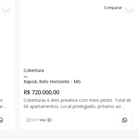
Cód:
6730
Comparar
Cobertura
...
Itapoã, Belo Horizonte - MG
R$ 720.000,00
de
Coberturas e áres privativa com meio pilotis. Total de
06 apartamentos. Local privilegiado, próximo ao
01
Parque Lagoa do Nado e Avenida Pedro I. Prédio com
revestimento frontal em pastilhas, laterais e fundo em
60
m²
3
2
textura com elevador. 02 v