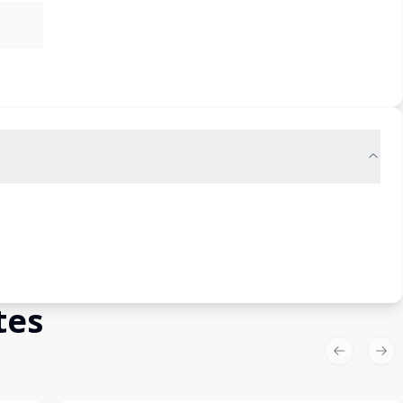
tes
Previous sl
Nex