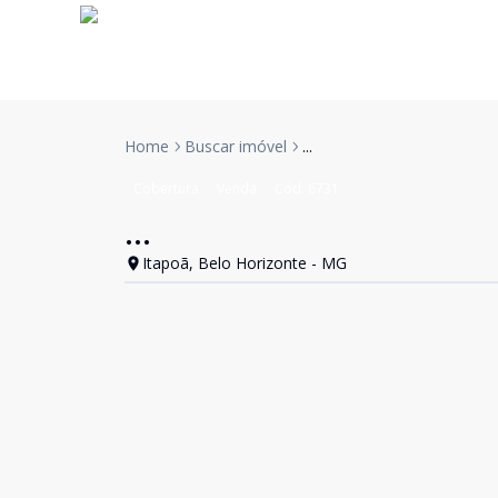
Home
Buscar imóvel
...
Cobertura
Venda
Cód:
6731
...
Itapoã, Belo Horizonte - MG