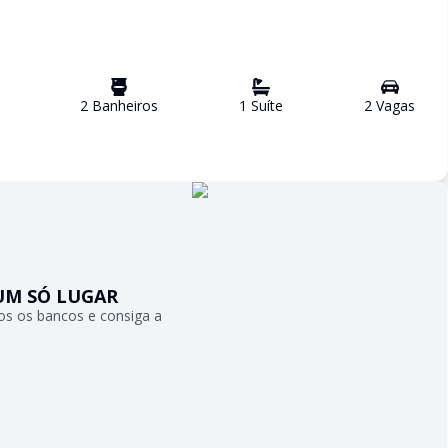
2
Banheiro
s
1
Suíte
2
Vaga
s
UM SÓ LUGAR
s os bancos e consiga a