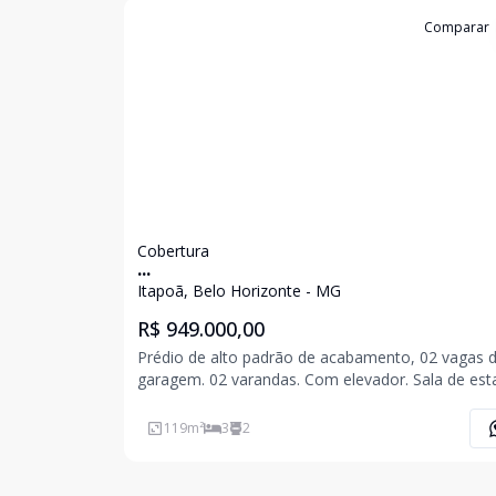
Cód:
6828
Comparar
Cobertura
...
Itapoã, Belo Horizonte - MG
R$ 949.000,00
Prédio de alto padrão de acabamento, 02 vagas 
garagem. 02 varandas. Com elevador. Sala de estar
conjugada com sala de jantar. 03 quartos sendo 
suíte, 02 banheiros. Cozinha ampla e área de serviço.
119
m²
3
2
Cobertura terraço superior