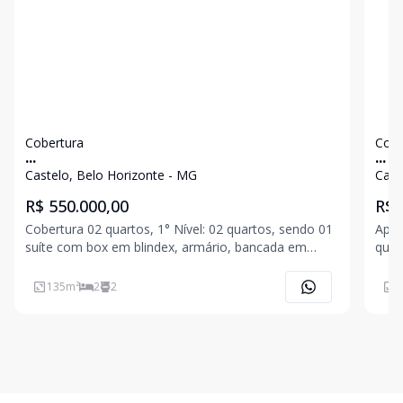
Cobertura
Cobe
...
...
Castelo, Belo Horizonte - MG
Cast
R$ 550.000,00
R$ 
Cobertura 02 quartos, 1° Nível: 02 quartos, sendo 01
Apar
suíte com box em blindex, armário, bancada em
quar
granito, espelho, 01 quarto com armário, pisos em
para
laminado de madeira, banho social com box em
gran
135
m²
2
2
7
blindex, armário, bancada em granito com cuba
soci
suspensa, esp
chur