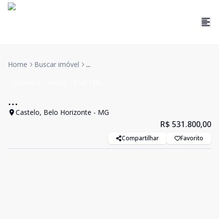
Home
Buscar imóvel
...
Cobertura
Venda
Cód:
1382
...
Castelo, Belo Horizonte - MG
R$ 531.800,00
Compartilhar
Favorito