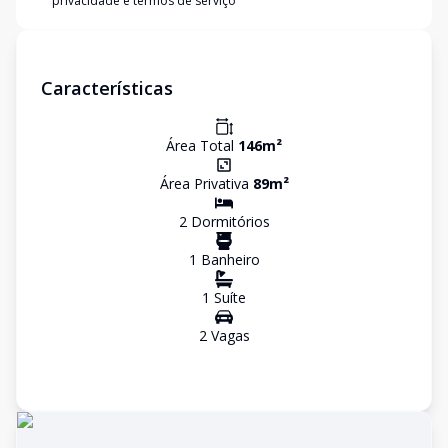
privacidade e termos de serviço
Características
Área Total
146
m²
Área Privativa
89
m²
2
Dormitório
s
1
Banheiro
1
Suíte
2
Vaga
s