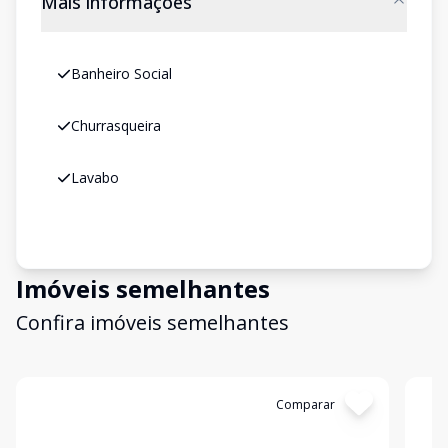
Mais informações
Banheiro Social
Churrasqueira
Lavabo
Imóveis semelhantes
Confira imóveis semelhantes
Cód:
4664
Comparar
Có