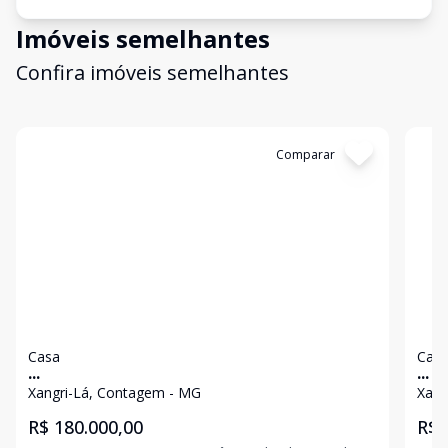
Imóveis semelhantes
Confira imóveis semelhantes
Cód:
2592
Comparar
Có
Casa
Cas
...
...
Xangri-Lá, Contagem - MG
Xang
R$ 180.000,00
R$ 