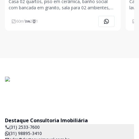
Casa 02 quartos, piso em cerâmica, banho social
Casa 02 quart
com bancada em granito, sala para 02 ambientes,
lava
piso em cerâmica, cozinha americana com bancada
plan
em granito, área privativa, área de serviço, 02 vagas
cobe
60
m²
2
1
6
de garagem.
gran
Destaque Consultoria Imobiliária
(31) 2533-7600
(31) 98895-3410