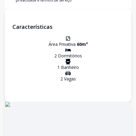
privacidade e termos de serviço
Características
Área Privativa
60
m²
2
Dormitório
s
1
Banheiro
2
Vaga
s