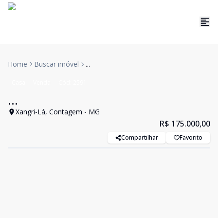
Home
Buscar imóvel
...
Casa
Venda
Cód:
2591
...
Xangri-Lá, Contagem - MG
R$ 175.000,00
Compartilhar
Favorito