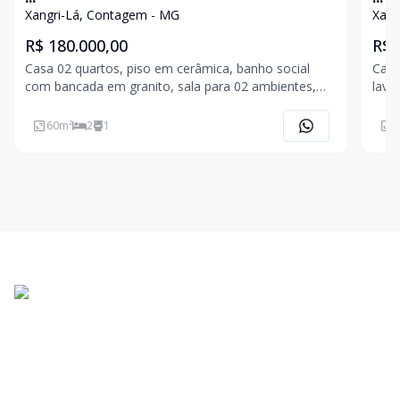
Xangri-Lá, Contagem - MG
Xang
R$ 180.000,00
R$ 
Casa 02 quartos, piso em cerâmica, banho social
Casa 02 quart
com bancada em granito, sala para 02 ambientes,
lava
piso em cerâmica, cozinha americana com bancada
plan
em granito, área privativa, área de serviço, 02 vagas
cobe
60
m²
2
1
6
de garagem.
gran