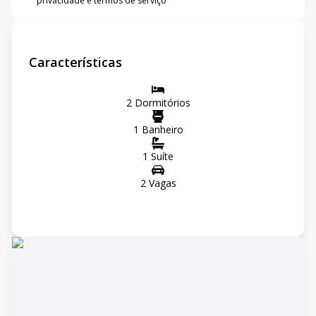
privacidade e termos de serviço
Características
2
Dormitório
s
1
Banheiro
1
Suíte
2
Vaga
s