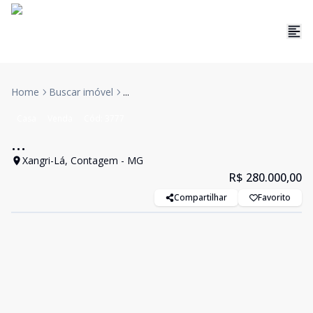
Home
Buscar imóvel
...
Casa
Venda
Cód:
3777
...
Xangri-Lá, Contagem - MG
R$ 280.000,00
Compartilhar
Favorito