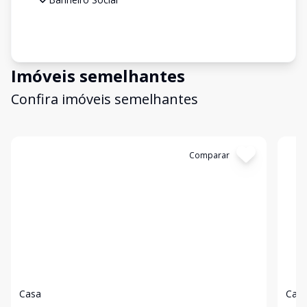
Imóveis semelhantes
Confira imóveis semelhantes
Cód:
2592
Comparar
Có
Casa
Cas
...
...