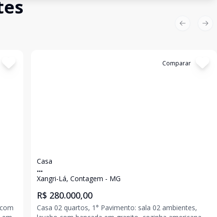
tes
Previous sl
Nex
Cód:
5291
Comparar
Casa
...
Xangri-Lá, Contagem - MG
R$ 280.000,00
l com
Casa 02 quartos, 1° Pavimento: sala 02 ambientes,