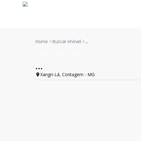
Home
Buscar imóvel
...
Casa
Venda
Cód:
3146
...
Xangri-Lá, Contagem - MG