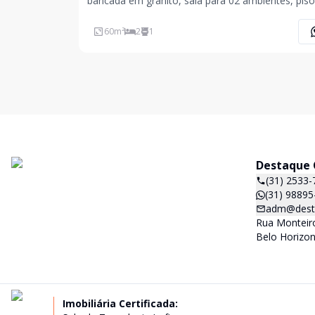
bancada em granito, sala para 02 ambientes, pis
cerâmica, cozinha americana com bancada em gr
área privativa, área de serviço, 02 vagas de gara
60
m²
2
1
Destaque C
(31) 2533-
(31) 98895
adm@desta
Rua Monteiro
Belo Horizon
Imobiliária Certificada: