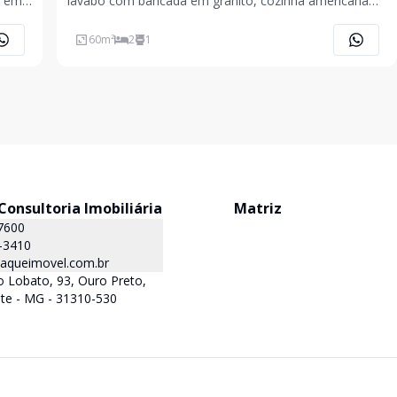
o em
lavabo com bancada em granito, cozinha americana
anito,
planejada, bancada em granito, área privativa semi-
gem.
coberta, área de serviço, churrasqueira, bancada em
60
m²
2
1
granito. 2° Pavimento: 02 quartos, banho social co
onsultoria Imobiliária
Matriz
7600
-3410
queimovel.com.br
 Lobato, 93, Ouro Preto,
te - MG - 31310-530