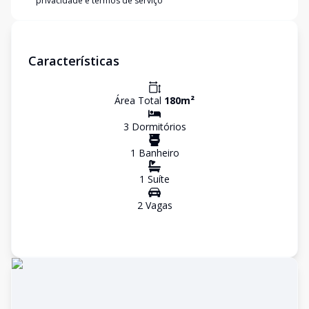
privacidade e termos de serviço
Características
Área Total
180
m²
3
Dormitório
s
1
Banheiro
1
Suíte
2
Vaga
s