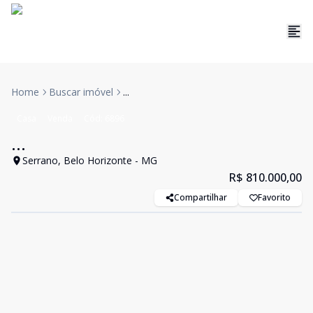
Home
Buscar imóvel
...
Casa
Venda
Cód:
6896
...
Serrano, Belo Horizonte - MG
R$ 810.000,00
Compartilhar
Favorito