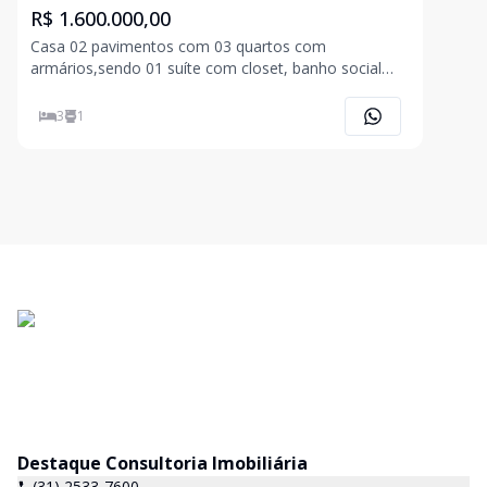
R$ 1.600.000,00
Casa 02 pavimentos com 03 quartos com
armários,sendo 01 suíte com closet, banho social
com armários, espelhos e bancada, sala de tv com
painel, lavabo com espelho e bancada, cozinha com
3
1
armários e bancada, área gourmet com
churrasqueira, bancada, armários
Destaque Consultoria Imobiliária
(31) 2533-7600