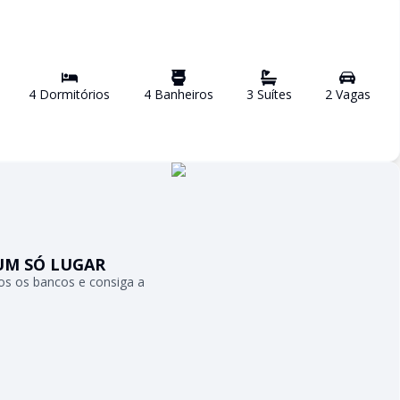
4
Dormitório
s
4
Banheiro
s
3
Suíte
s
2
Vaga
s
UM SÓ LUGAR
s os bancos e consiga a