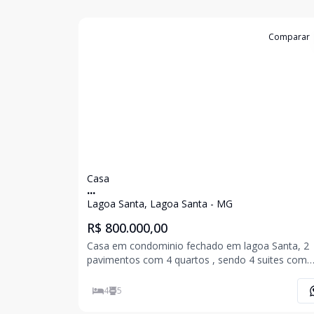
Cód:
1529
Comparar
Casa
...
Lagoa Santa, Lagoa Santa - MG
R$ 800.000,00
Casa em condominio fechado em lagoa Santa, 2
pavimentos com 4 quartos , sendo 4 suites com
closet, 3 salas, banho social, cozinha. Piso em
Porcelanato.
4
5