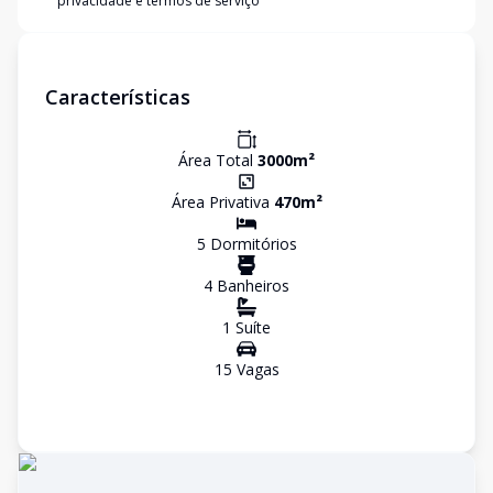
privacidade e termos de serviço
Características
Área Total
3000
m²
Área Privativa
470
m²
5
Dormitório
s
4
Banheiro
s
1
Suíte
15
Vaga
s