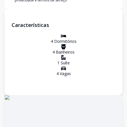
privacidade e termos de serviço
Características
4
Dormitório
s
4
Banheiro
s
1
Suíte
4
Vaga
s