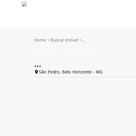
Home
Buscar imóvel
...
Apartamento
Venda
Cód:
6139
...
São Pedro, Belo Horizonte - MG