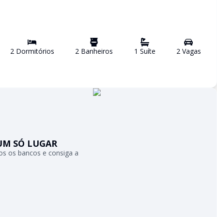
2
Dormitório
s
2
Banheiro
s
1
Suíte
2
Vaga
s
UM SÓ LUGAR
s os bancos e consiga a