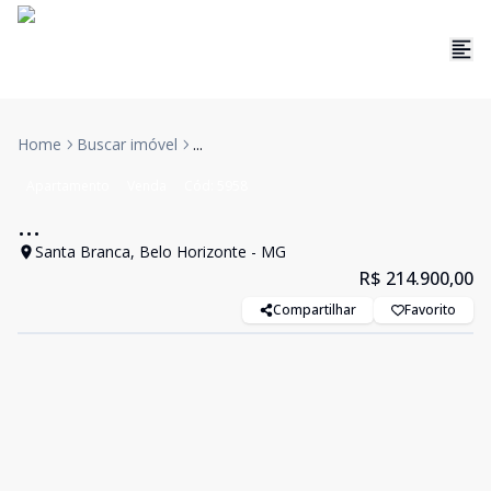
Home
Buscar imóvel
...
Apartamento
Venda
Cód:
5958
...
Santa Branca, Belo Horizonte - MG
R$ 214.900,00
Compartilhar
Favorito