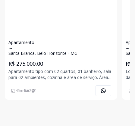
Apartamento
Apa
...
...
Santa Branca, Belo Horizonte - MG
Sant
R$ 275.000,00
R$ 
Apartamento tipo com 02 quartos, 01 banheiro, sala
Loca
para 02 ambientes, cozinha e área de serviço. Área
da cida
construída aproximadamente de 45m². 02 vagas de
Apar
garagem descobertas. Janelas de alumínio e prédio
banh
45
m²
2
1
5
revestimento frontal.
cozi