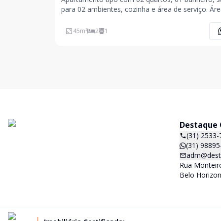
para 02 ambientes, cozinha e área de serviço. Área
construída aproximadamente de 45m². 02 vagas 
garagem descobertas. Janelas de alumínio e prédio
45
m²
2
1
revestimento frontal.
Destaque C
(31) 2533-
(31) 98895
adm@desta
Rua Monteiro
Belo Horizon