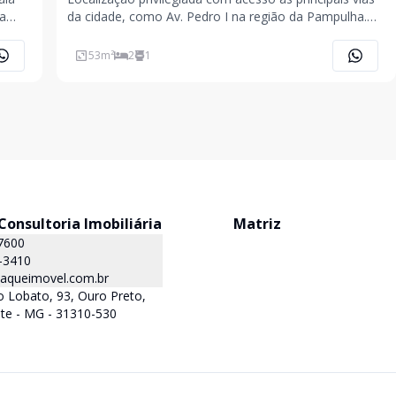
da cidade, como Av. Pedro I na região da Pampulha.
de
Apartamento de área privativa 02 quartos, suíte, banho
social, sala para 02 ambientes, varanda, cozinha com
53
m²
2
1
bancada, 02 vagas de g
onsultoria Imobiliária
Matriz
7600
-3410
queimovel.com.br
 Lobato, 93, Ouro Preto,
te - MG - 31310-530