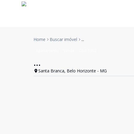
Home
Buscar imóvel
...
Apartamento
Venda
Cód:
5952
...
Santa Branca, Belo Horizonte - MG