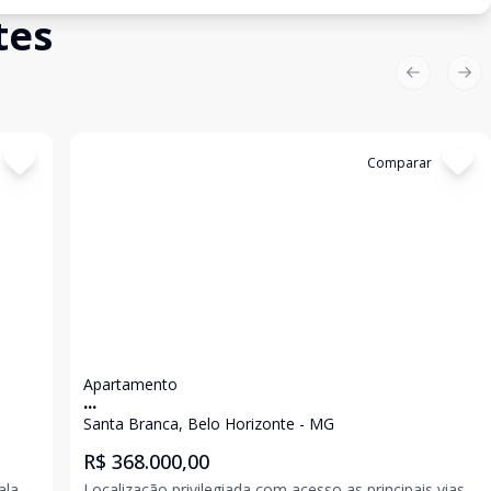
tes
Previous sl
Nex
Cód:
6588
Comparar
Apartamento
...
Santa Branca, Belo Horizonte - MG
R$ 368.000,00
ala
Localização privilegiada com acesso as principais vias