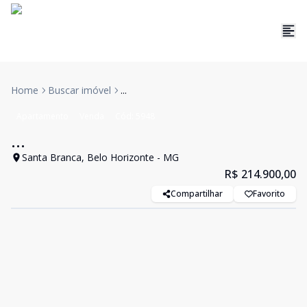
Home
Buscar imóvel
...
Apartamento
Venda
Cód:
5948
...
Santa Branca, Belo Horizonte - MG
R$ 214.900,00
Compartilhar
Favorito