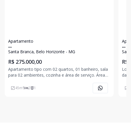
Apartamento
Apa
...
...
Santa Branca, Belo Horizonte - MG
Sant
R$ 275.000,00
R$ 
Apartamento tipo com 02 quartos, 01 banheiro, sala
Loca
para 02 ambientes, cozinha e área de serviço. Área
da cida
construída aproximadamente de 45m². 02 vagas de
Apar
garagem descobertas. Janelas de alumínio e prédio
banh
45
m²
2
1
5
revestimento frontal.
cozi