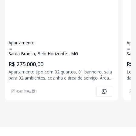
Apartamento
Apa
...
...
Santa Branca, Belo Horizonte - MG
Sant
R$ 275.000,00
R$ 
Apartamento tipo com 02 quartos, 01 banheiro, sala
Loca
para 02 ambientes, cozinha e área de serviço. Área
da cida
construída aproximadamente de 45m². 02 vagas de
Apar
garagem descobertas. Janelas de alumínio e prédio
banh
45
m²
2
1
5
revestimento frontal.
cozi