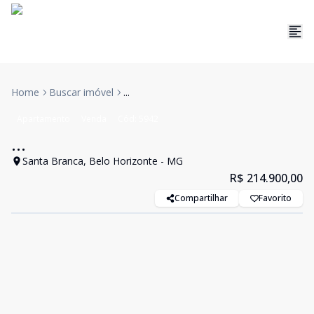
Home
Buscar imóvel
...
Apartamento
Venda
Cód:
5942
...
Santa Branca, Belo Horizonte - MG
R$ 214.900,00
Compartilhar
Favorito