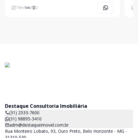
varanda, cozinha com bancada em granito, área de
gran
serviço, 2 vagas de garagem, prédio com elevador ,
comp
79
m²
3
2
6
gás canalizado e água individual.
soci
gran
Destaque Consultoria Imobiliária
(31) 2533-7600
(31) 98895-3410
adm@destaqueimovel.com.br
Rua Monteiro Lobato, 93, Ouro Preto, Belo Horizonte - MG -
31310-530