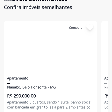
Confira imóveis semelhantes
Cód:
1752
Comparar
Có
Apartamento
Apa
...
...
Planalto, Belo Horizonte - MG
Plan
R$ 299.000,00
R$ 
Apartamento 3 quartos, sendo 1 suíte, banho social
Apar
com bancada em granito ,sala para 2 ambientes com
Box 