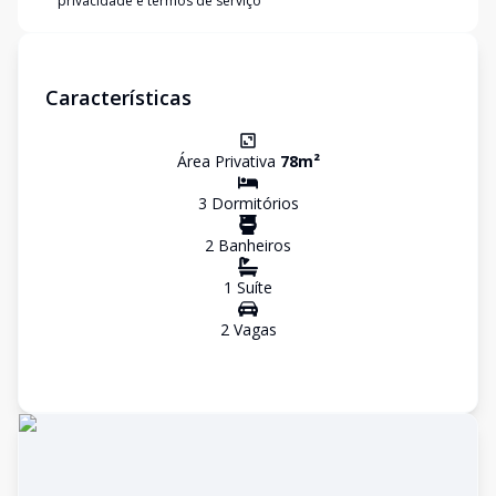
privacidade e termos de serviço
Características
Área Privativa
78
m²
3
Dormitório
s
2
Banheiro
s
1
Suíte
2
Vaga
s