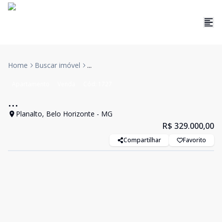
Home
Buscar imóvel
...
Apartamento
Venda
Cód:
1727
...
Planalto, Belo Horizonte - MG
R$ 329.000,00
Compartilhar
Favorito