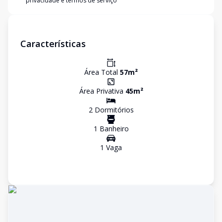
privacidade e termos de serviço
Características
Área Total
57
m²
Área Privativa
45
m²
2
Dormitório
s
1
Banheiro
1
Vaga