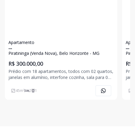
Apartamento
Apa
...
...
Piratininga (Venda Nova), Belo Horizonte - MG
Pira
R$ 300.000,00
R$ 
Prédio com 18 apartamentos, todos com 02 quartos,
Préd
janelas em alumínio, interfone cozinha, sala para 02
janelas 
ambientes. 01 vaga de garagem.
ambi
45
m²
2
1
4