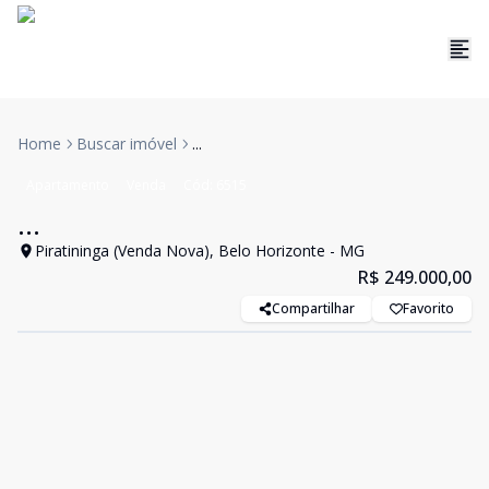
Home
Buscar imóvel
...
Apartamento
Venda
Cód:
6515
...
Piratininga (Venda Nova), Belo Horizonte - MG
R$ 249.000,00
Compartilhar
Favorito