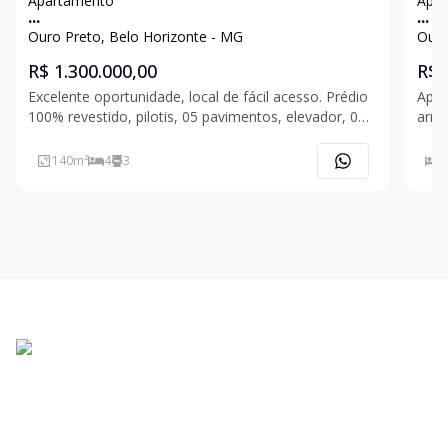
Apartamento
Apa
...
...
Ouro Preto, Belo Horizonte - MG
Ouro
R$ 1.300.000,00
R$ 
Excelente oportunidade, local de fácil acesso. Prédio
Apar
100% revestido, pilotis, 05 pavimentos, elevador, 02
armá
portões eletrônico, água individualizada , gás
soci
canalizado, aquecimento solar , janelas de alumínio
em l
140
m²
4
3
4
em bronze com cortina de vidro, 03 vagas de garag
armá
porc