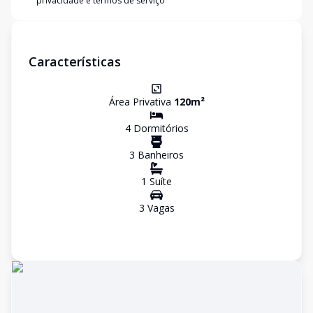
privacidade e termos de serviço
Características
Área Privativa
120
m²
4
Dormitório
s
3
Banheiro
s
1
Suíte
3
Vaga
s