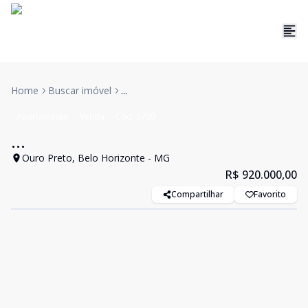
Home
Buscar imóvel
...
Apartamento
Venda
Cód:
6709
...
Ouro Preto, Belo Horizonte - MG
R$ 920.000,00
Compartilhar
Favorito