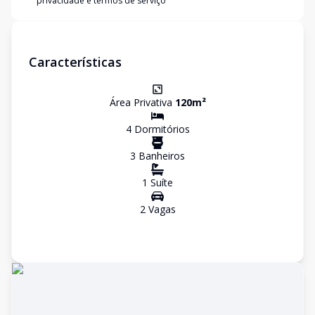
privacidade e termos de serviço
Características
Área Privativa
120
m²
4
Dormitório
s
3
Banheiro
s
1
Suíte
2
Vaga
s