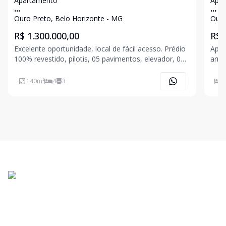
Apartamento
Apa
...
...
Ouro Preto, Belo Horizonte - MG
Ouro
R$ 1.300.000,00
R$ 
Excelente oportunidade, local de fácil acesso. Prédio
Apar
100% revestido, pilotis, 05 pavimentos, elevador, 02
armá
portões eletrônico, água individualizada , gás
soci
canalizado, aquecimento solar , janelas de alumínio
em l
140
m²
4
3
4
em bronze com cortina de vidro, 03 vagas de garag
armá
porc