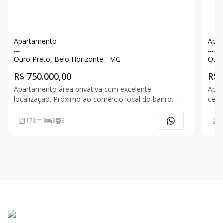
Apartamento
Apa
...
...
Ouro Preto, Belo Horizonte - MG
Ouro
R$ 750.000,00
R$ 
Apartamento área privativa com excelente
Apar
localização. Próximo ao comércio local do bairro.
cerâ
Prédio com escadaria em mármore. Espaço amplo
ambi
de jardim, Gás canalizado, interfone, 02 vagas de
box 
178
m²
3
3
8
garagem em linha, box na garagem para guarda de
serv
para