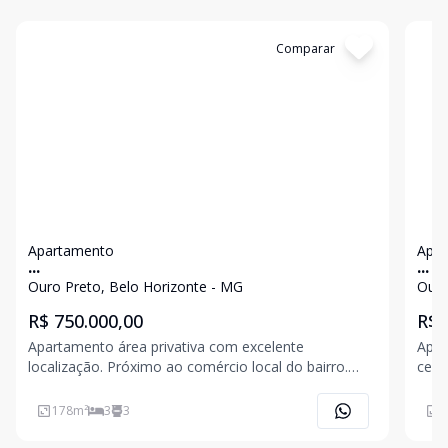
Cód:
6707
Comparar
Có
Apartamento
Apa
...
...
Ouro Preto, Belo Horizonte - MG
Ouro
R$ 750.000,00
R$ 
Apartamento área privativa com excelente
Apar
localização. Próximo ao comércio local do bairro.
cerâ
Prédio com escadaria em mármore. Espaço amplo
ambi
de jardim, Gás canalizado, interfone, 02 vagas de
box 
178
m²
3
3
8
garagem em linha, box na garagem para guarda de
serv
para