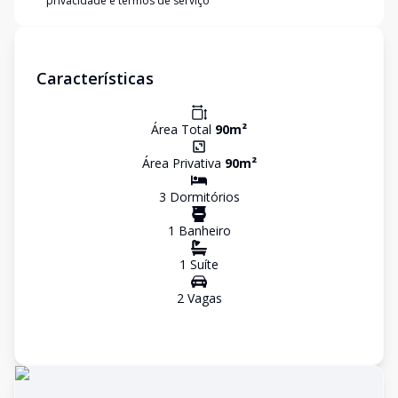
privacidade e termos de serviço
Características
Área Total
90
m²
Área Privativa
90
m²
3
Dormitório
s
1
Banheiro
1
Suíte
2
Vaga
s