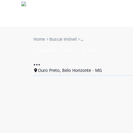
Home
Buscar imóvel
...
Apartamento
Venda
Cód:
2996
...
Ouro Preto, Belo Horizonte - MG