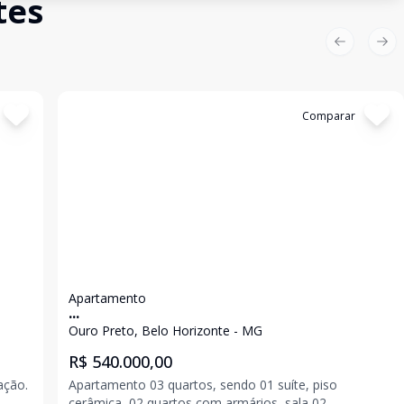
tes
Previous sl
Nex
Cód:
7017
Comparar
Apartamento
...
Ouro Preto, Belo Horizonte - MG
R$ 540.000,00
ação.
Apartamento 03 quartos, sendo 01 suíte, piso
cerâmica, 02 quartos com armários, sala 02