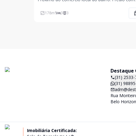
escadaria em mármore. Espaço amplo de jardim,
canalizado, interfone, 02 vagas de garagem em linha,
178
m²
3
3
box na garagem para guarda de
Destaque C
(31) 2533-
(31) 98895
adm@desta
Rua Monteiro
Belo Horizon
Imobiliária Certificada: