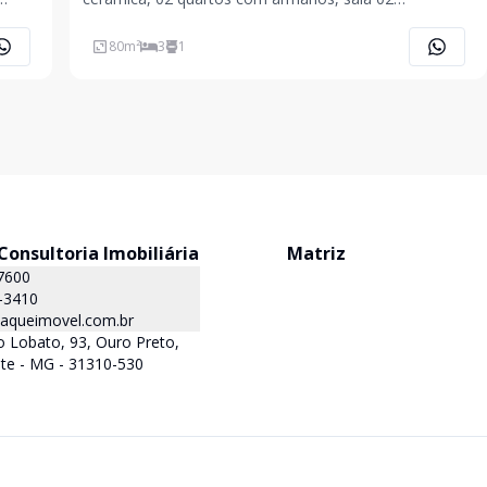
 Gás
ambientes, piso em cerâmica, sanca, banho social, box
blindex, armário, cozinha com armário, área de
80
m²
3
1
serviço, 02 vagas em linha. Prédio com piscina, área
para festas.
onsultoria Imobiliária
Matriz
7600
-3410
queimovel.com.br
 Lobato, 93, Ouro Preto,
te - MG - 31310-530