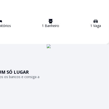
tório
s
1
Banheiro
1
Vaga
UM SÓ LUGAR
s os bancos e consiga a