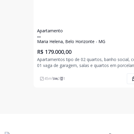
Apartamento
...
Maria Helena, Belo Horizonte - MG
R$ 179.000,00
Apartamentos tipo de 02 quartos, banho social, 
01 vaga de garagem, salas e quartos em porcelan
piso da cozinha e banheiro em cerâmica.
45
m²
2
1