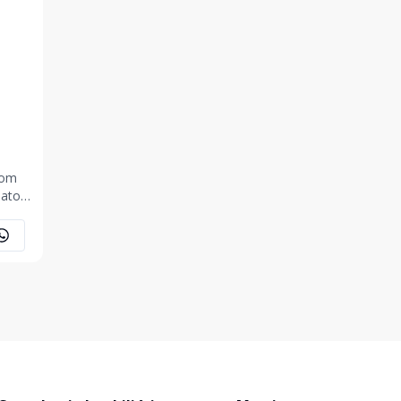
com
ato,