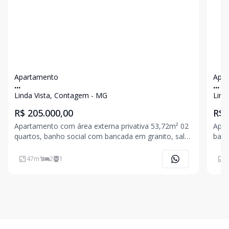
Apartamento
Apa
...
...
Linda Vista, Contagem - MG
Lind
R$ 205.000,00
R$ 
Apartamento com área externa privativa 53,72m² 02
Apar
quartos, banho social com bancada em granito, sala
banc
para 02 ambientes, cozinha com bancada em
com 
granito, área privativa com área de serviço. 01 vaga
gara
47
m²
2
1
4
de garagem descoberta. Piso todo em cerâmica.