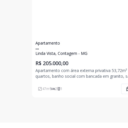
Apartamento
...
Linda Vista, Contagem - MG
R$ 205.000,00
Apartamento com área externa privativa 53,72m²
quartos, banho social com bancada em granito, s
para 02 ambientes, cozinha com bancada em gran
área privativa com área de serviço. 01 vaga de
47
m²
2
1
garagem descoberta. Piso todo em cerâmica.