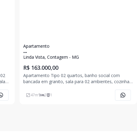
Apartamento
...
Linda Vista, Contagem - MG
R$ 163.000,00
 02
Apartamento Tipo 02 quartos, banho social com
ala
bancada em granito, sala para 02 ambientes, cozinha
ito,
com bancada em granito, área de serviço. 01 vaga de
garagem descoberta. Piso todo em cerâmica.
47
m²
2
1