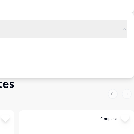
tes
Previous sl
Nex
Cód:
4518
Comparar