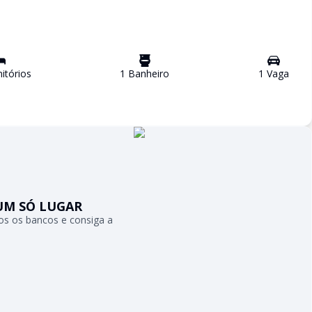
tório
s
1
Banheiro
1
Vaga
UM SÓ LUGAR
s os bancos e consiga a