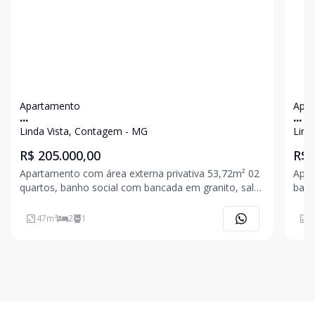
Apartamento
Apa
...
...
Linda Vista, Contagem - MG
Lind
R$ 205.000,00
R$ 
Apartamento com área externa privativa 53,72m² 02
Apar
quartos, banho social com bancada em granito, sala
banc
para 02 ambientes, cozinha com bancada em
com 
granito, área privativa com área de serviço. 01 vaga
gara
47
m²
2
1
4
de garagem descoberta. Piso todo em cerâmica.