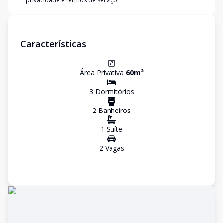
privacidade e termos de serviço
Características
Área Privativa
60
m²
3
Dormitório
s
2
Banheiro
s
1
Suíte
2
Vaga
s