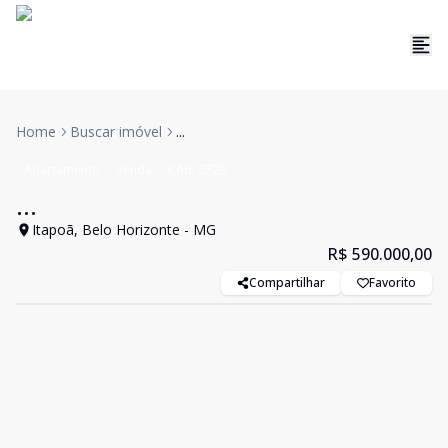
Home
Buscar imóvel
...
Apartamento
Venda
Cód:
6729
...
Itapoã, Belo Horizonte - MG
R$ 590.000,00
Compartilhar
Favorito