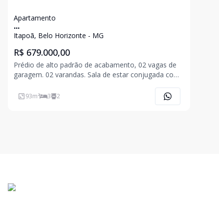
Apartamento
...
Itapoã, Belo Horizonte - MG
R$ 679.000,00
Prédio de alto padrão de acabamento, 02 vagas de
garagem. 02 varandas. Sala de estar conjugada com
sala de jantar. 03 quartos sendo 01 suíte, 02
banheiros. Cozinha ampla e área de serviço. Terraço
93
m²
3
2
nas áreas laterais do imóvel.