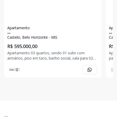
Apartamento
Apa
...
...
Castelo, Belo Horizonte - MG
Cast
R$ 595.000,00
R$ 
Apartamento 03 quartos, sendo 01 suíte com
Apar
armários, piso em taco, banho social, sala para 02
para
ambientes, varanda, área de serviço, despensas,
banh
banho, 02 vagas livres coberta, box.
Sol 
3
1
7
garagem. Prédio individ
fest