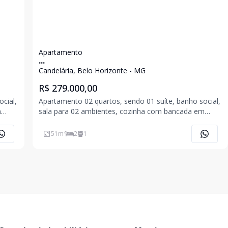
Apartamento
...
Candelária, Belo Horizonte - MG
R$ 279.000,00
cial,
Apartamento 02 quartos, sendo 01 suíte, banho social,
m
sala para 02 ambientes, cozinha com bancada em
granito, área de serviço, 01 vaga de garagem.
51
m²
2
1