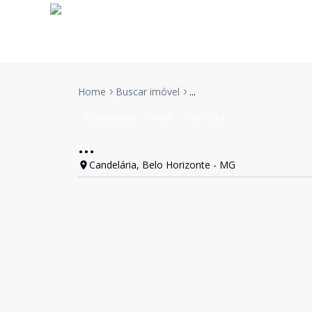
Home
Buscar imóvel
...
Apartamento
Venda
Cód:
6554
...
Candelária, Belo Horizonte - MG