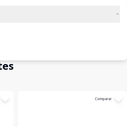
tes
Cód:
6556
Comparar