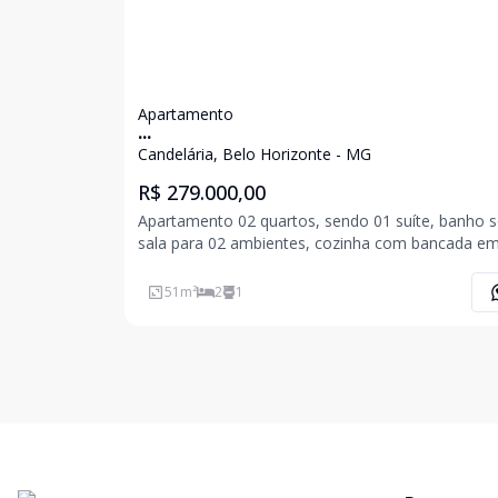
Apartamento
...
Candelária, Belo Horizonte - MG
R$ 279.000,00
Apartamento 02 quartos, sendo 01 suíte, banho so
sala para 02 ambientes, cozinha com bancada e
granito, área de serviço, 01 vaga de garagem.
51
m²
2
1