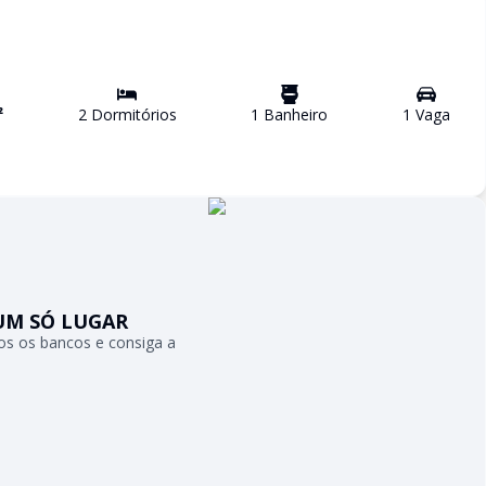
²
2
Dormitório
s
1
Banheiro
1
Vaga
UM SÓ LUGAR
s os bancos e consiga a