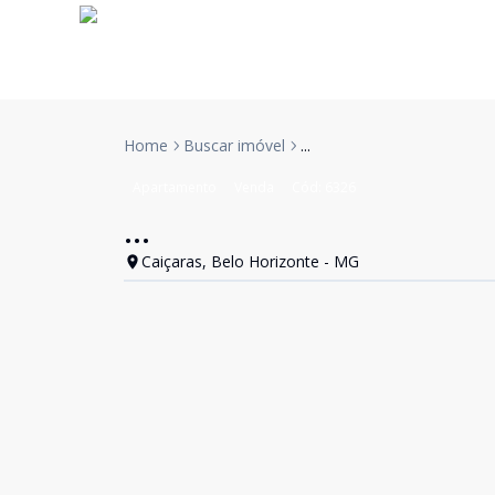
Home
Buscar imóvel
...
Apartamento
Venda
Cód:
6326
...
Caiçaras, Belo Horizonte - MG