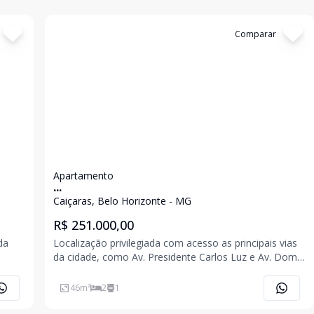
Cód:
6333
Comparar
Apartamento
...
Caiçaras, Belo Horizonte - MG
R$ 251.000,00
da
Localização privilegiada com acesso as principais vias
da cidade, como Av. Presidente Carlos Luz e Av. Dom
do de
Pedro II. Apartamento tipo 02 quartos, sala para 02
ambientes, varanda, banho social com bancada,
46
m²
2
1
 área
cozinha com bancada, área de ser