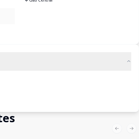
tes
Previous sl
Nex