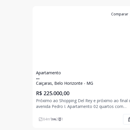
Cód:
6648
Comparar
Apartamento
...
Caiçaras, Belo Horizonte - MG
R$ 225.000,00
Próximo ao Shopping Del Rey e próximo ao final 
avenida Pedro I. Apartamento 02 quartos com
armários, sala 02 ambientes com piso em lamina
madeira, varanda , cozinha com armário , gás
84
m²
2
1
canalizado, banho com armário e box em blindex,
serviço, 0