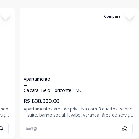
Cód:
6208
Comparar
Apartamento
...
Caiçara, Belo Horizonte - MG
R$ 830.000,00
endo
Apartamentos área de privativa com 3 quartos, sendo
viço,
1 suíte, banho social, lavabo, varanda, área de serviço,
sala para 2 ambientes, cozinha americana com
bancada em granito, 03 vagas. Prédio com salão de
3
1
festas, elevador, aquecimento solar. Pisos em Po