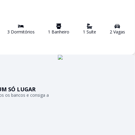
3
Dormitório
s
1
Banheiro
1
Suíte
2
Vaga
s
UM SÓ LUGAR
s os bancos e consiga a