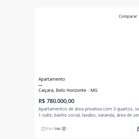
Cód:
6207
Comparar
Apartamento
...
Caiçara, Belo Horizonte - MG
R$ 780.000,00
Apartamentos de área privativa com 3 quartos, s
1 suíte, banho social, lavabo, varanda, área de ser
sala para 2 ambientes, cozinha americana com
bancada em granito, 03 vagas. Prédio com salão de
84
m²
3
1
festas, elevador, aquecimento solar. Pisos em Po