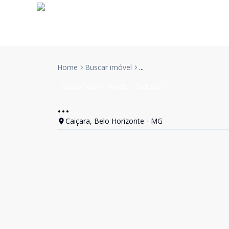
Home
Buscar imóvel
...
Apartamento
Venda
Cód:
6215
...
Caiçara, Belo Horizonte - MG