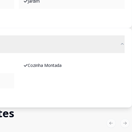
Jardim
Cozinha Montada
tes
Previous sl
Nex