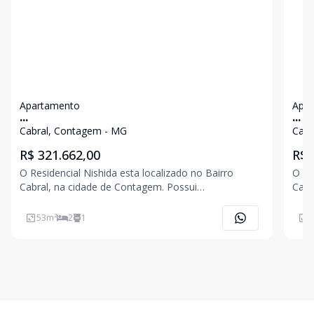
Apartamento
Apa
...
...
Cabral, Contagem - MG
Cabr
R$ 321.662,00
R$ 
O Residencial Nishida esta localizado no Bairro
O Re
Cabral, na cidade de Contagem. Possui
Cabr
apartamentos de padrão superior no melhor ponto
apar
do Bairro e a um quarteirão do Shopping Contagem
do B
53
m²
2
1
5
Apartamento de 02 quartos, suíte, varanda, banho
Apar
social, sala para 02 a
vara