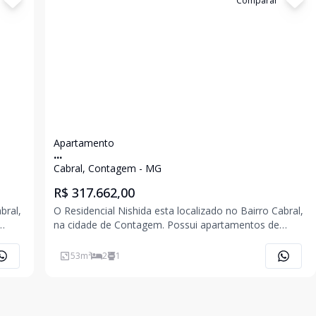
Cód:
6291
Comparar
Apartamento
...
Cabral, Contagem - MG
R$ 317.662,00
bral,
O Residencial Nishida esta localizado no Bairro Cabral,
na cidade de Contagem. Possui apartamentos de
um
padrão superior no melhor ponto do Bairro e a um
de 02
quarteirão do Shopping Contagem Apartamento de 02
53
m²
2
1
2 a
quartos, suíte, varanda, banho social, sala para 02 a