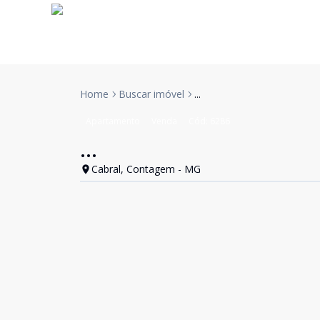
Home
Buscar imóvel
...
Apartamento
Venda
Cód:
6286
...
Cabral, Contagem - MG