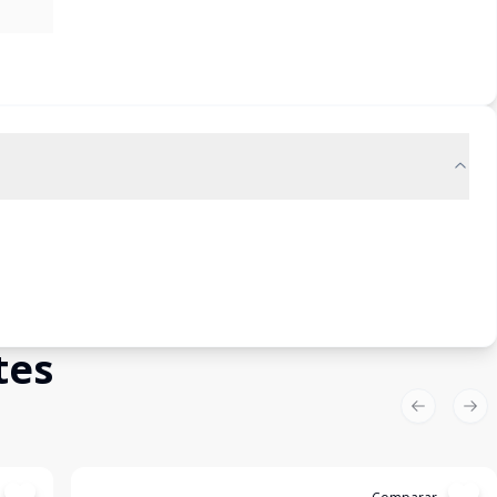
tes
Previous sl
Nex