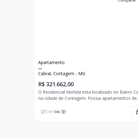
Cód:
6293
Comparar
Apartamento
...
Cabral, Contagem - MG
R$ 321.662,00
O Residencial Nishida esta localizado no Bairro Ca
na cidade de Contagem. Possui apartamentos de
padrão superior no melhor ponto do Bairro e a 
quarteirão do Shopping Contagem Apartamento 
53
m²
2
1
quartos, suíte, varanda, banho social, sala para 0