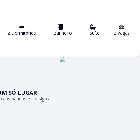
2
Dormitório
s
1
Banheiro
1
Suíte
2
Vaga
s
UM SÓ LUGAR
s os bancos e consiga a