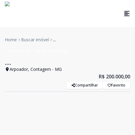
Home
Buscar imóvel
...
Apartamento
Venda
Cód:
4928
...
Arpoador, Contagem - MG
R$ 200.000,00
Compartilhar
Favorito